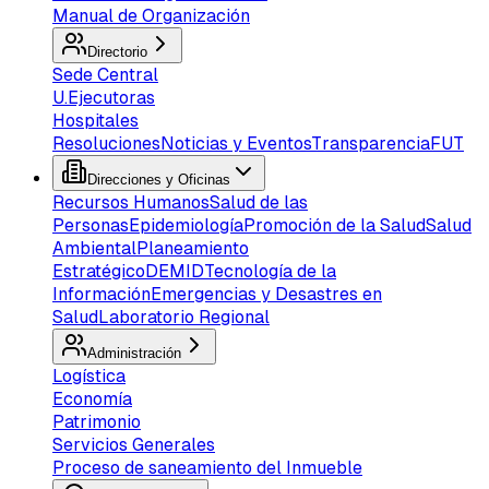
Manual de Organización
Directorio
Sede Central
U.Ejecutoras
Hospitales
Resoluciones
Noticias y Eventos
Transparencia
FUT
Direcciones y Oficinas
Recursos Humanos
Salud de las
Personas
Epidemiología
Promoción de la Salud
Salud
Ambiental
Planeamiento
Estratégico
DEMID
Tecnología de la
Información
Emergencias y Desastres en
Salud
Laboratorio Regional
Administración
Logística
Economía
Patrimonio
Servicios Generales
Proceso de saneamiento del Inmueble