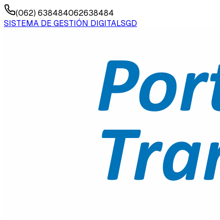
(062) 638484
062638484
SISTEMA DE GESTIÓN DIGITAL
SGD