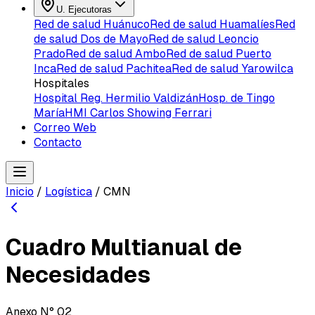
U. Ejecutoras
Red de salud Huánuco
Red de salud Huamalíes
Red
de salud Dos de Mayo
Red de salud Leoncio
Prado
Red de salud Ambo
Red de salud Puerto
Inca
Red de salud Pachitea
Red de salud Yarowilca
Hospitales
Hospital Reg. Hermilio Valdizán
Hosp. de Tingo
María
HMI Carlos Showing Ferrari
Correo Web
Contacto
Inicio
/
Logística
/
CMN
Cuadro Multianual de
Necesidades
Anexo N° 02