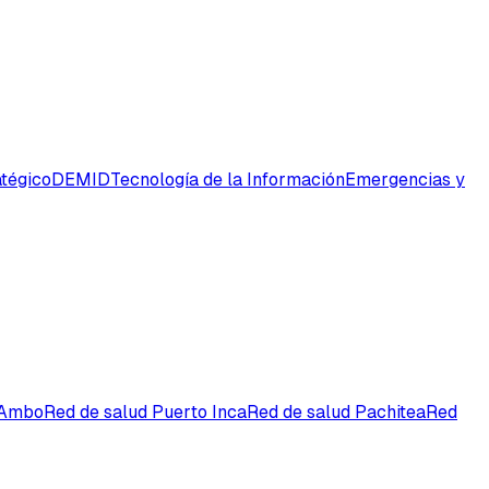
tégico
DEMID
Tecnología de la Información
Emergencias y
 Ambo
Red de salud Puerto Inca
Red de salud Pachitea
Red