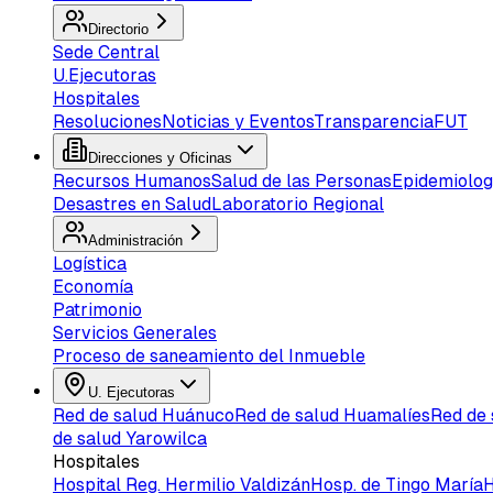
Directorio
Sede Central
U.Ejecutoras
Hospitales
Resoluciones
Noticias y Eventos
Transparencia
FUT
Direcciones y Oficinas
Recursos Humanos
Salud de las Personas
Epidemiolog
Desastres en Salud
Laboratorio Regional
Administración
Logística
Economía
Patrimonio
Servicios Generales
Proceso de saneamiento del Inmueble
U. Ejecutoras
Red de salud Huánuco
Red de salud Huamalíes
Red de
de salud Yarowilca
Hospitales
Hospital Reg. Hermilio Valdizán
Hosp. de Tingo María
H