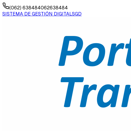
(062) 638484
062638484
SISTEMA DE GESTIÓN DIGITAL
SGD