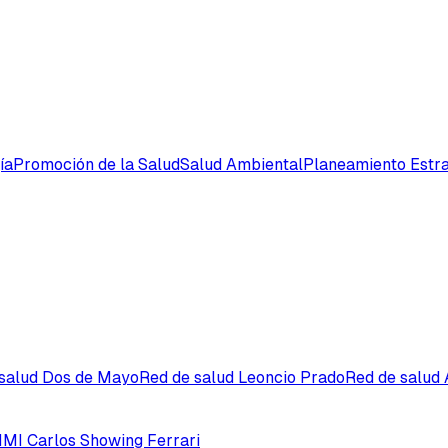
ía
Promoción de la Salud
Salud Ambiental
Planeamiento Estra
 salud Dos de Mayo
Red de salud Leoncio Prado
Red de salud
MI Carlos Showing Ferrari