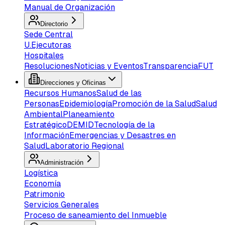
Manual de Organización
Directorio
Sede Central
U.Ejecutoras
Hospitales
Resoluciones
Noticias y Eventos
Transparencia
FUT
Direcciones y Oficinas
Recursos Humanos
Salud de las
Personas
Epidemiología
Promoción de la Salud
Salud
Ambiental
Planeamiento
Estratégico
DEMID
Tecnología de la
Información
Emergencias y Desastres en
Salud
Laboratorio Regional
Administración
Logística
Economía
Patrimonio
Servicios Generales
Proceso de saneamiento del Inmueble