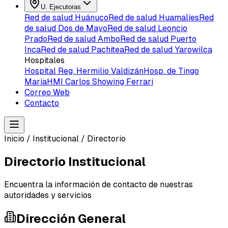
U. Ejecutoras
Red de salud Huánuco
Red de salud Huamalíes
Red
de salud Dos de Mayo
Red de salud Leoncio
Prado
Red de salud Ambo
Red de salud Puerto
Inca
Red de salud Pachitea
Red de salud Yarowilca
Hospitales
Hospital Reg. Hermilio Valdizán
Hosp. de Tingo
María
HMI Carlos Showing Ferrari
Correo Web
Contacto
Inicio
/
Institucional
/
Directorio
Directorio Institucional
Encuentra la información de contacto de nuestras
autoridades y servicios
Dirección General