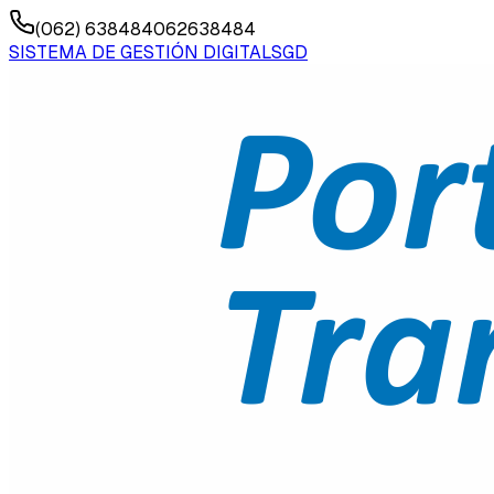
(062) 638484
062638484
SISTEMA DE GESTIÓN DIGITAL
SGD