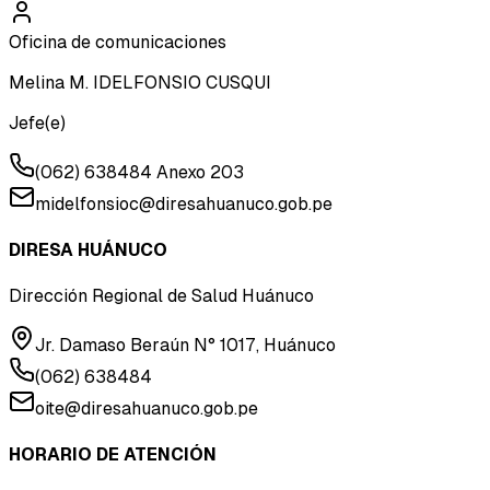
Oficina de comunicaciones
Melina M. IDELFONSIO CUSQUI
Jefe(e)
(062) 638484 Anexo 203
midelfonsioc@diresahuanuco.gob.pe
DIRESA HUÁNUCO
Dirección Regional de Salud Huánuco
Jr. Damaso Beraún N° 1017, Huánuco
(062) 638484
oite@diresahuanuco.gob.pe
HORARIO DE ATENCIÓN