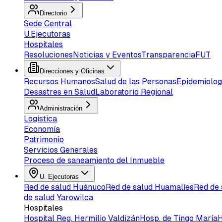
Directorio
Sede Central
U.Ejecutoras
Hospitales
Resoluciones
Noticias y Eventos
Transparencia
FUT
Direcciones y Oficinas
Recursos Humanos
Salud de las Personas
Epidemiolog
Desastres en Salud
Laboratorio Regional
Administración
Logística
Economía
Patrimonio
Servicios Generales
Proceso de saneamiento del Inmueble
U. Ejecutoras
Red de salud Huánuco
Red de salud Huamalíes
Red de
de salud Yarowilca
Hospitales
Hospital Reg. Hermilio Valdizán
Hosp. de Tingo María
H