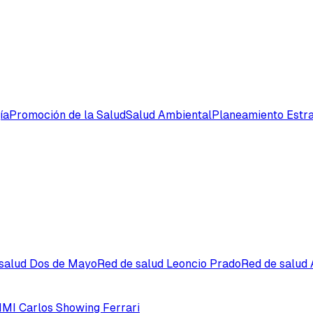
ía
Promoción de la Salud
Salud Ambiental
Planeamiento Estra
 salud Dos de Mayo
Red de salud Leoncio Prado
Red de salud
MI Carlos Showing Ferrari