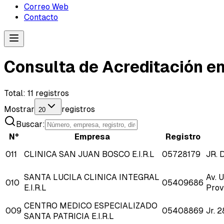
Correo Web
Contacto
Consulta de Acreditación e
Total:
11
registros
Mostrar
registros
20
Buscar:
N°
Empresa
Registro
011
CLINICA SAN JUAN BOSCO E.I.R.L
05728179
JR. 
SANTA LUCILA CLINICA INTEGRAL
Av. 
010
05409686
E.I.R.L
Prov
CENTRO MEDICO ESPECIALIZADO
009
05408869
Jr. 
SANTA PATRICIA E.I.R.L