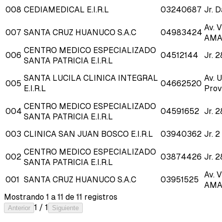
008
CEDIAMEDICAL E.I.R.L
03240687
Jr. 
Av. 
007
SANTA CRUZ HUANUCO S.A.C
04983424
AMA
CENTRO MEDICO ESPECIALIZADO
006
04512144
Jr. 
SANTA PATRICIA E.I.R.L
SANTA LUCILA CLINICA INTEGRAL
Av. 
005
04662520
E.I.R.L
Prov
CENTRO MEDICO ESPECIALIZADO
004
04591652
Jr. 
SANTA PATRICIA E.I.R.L
003
CLINICA SAN JUAN BOSCO E.I.R.L
03940362
Jr. 
CENTRO MEDICO ESPECIALIZADO
002
03874426
Jr. 
SANTA PATRICIA E.I.R.L
Av. 
001
SANTA CRUZ HUANUCO S.A.C
03951525
AMA
Mostrando
1
a
11
de
11
registros
1
/
1
Anterior
Siguiente