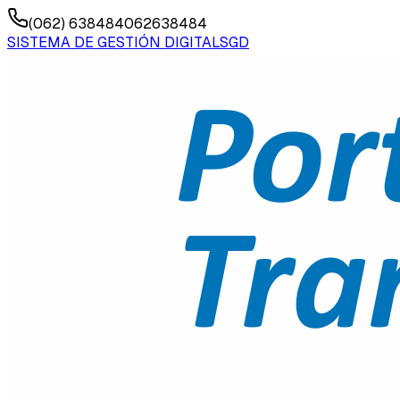
(062) 638484
062638484
SISTEMA DE GESTIÓN DIGITAL
SGD