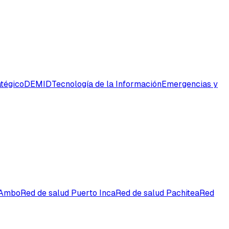
tégico
DEMID
Tecnología de la Información
Emergencias y
 Ambo
Red de salud Puerto Inca
Red de salud Pachitea
Red